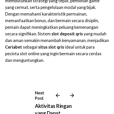
membutuhkan strategi yang tepat, pemilihan game
yang cermat, serta pengelolaan modal yang bijak.
Dengan memahami karakteristik permainan,
memanfaatkan bonus, dan bermain secara disiplin,
pemain dapat meningkatkan peluang kemenangan
secara signifikan. Sistem
slot deposit qris
yang mudah
dan aman semakin menambah kenyamanan, menjadikan
Ceriabet
sebagai
situs slot qris
ideal untuk para
pecinta slot online yang ingin bermain secara cerdas
dan menguntungkan.
Next
Post
Aktivitas Ringan
yang Dapat