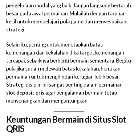
pengelolaan modal yang baik. Jangan langsung bertaruh
besar pada awal permainan. Mulailah dengan taruhan
kecil untuk mempelajari pola game dan menyesuaikan
strategi.
Selain itu, penting untuk menetapkan batas
kemenangan dan kekalahan. Jika target kemenangan
tercapai, sebaiknya berhenti bermain sementara. Begitu
pula jika sudah melewati batas kekalahan, hentikan
permainan untuk menghindari kerugian lebih besar.
Strategi disiplin ini sangat penting dalam permainan
slot deposit qris
agar pengalaman bermain tetap
menyenangkan dan menguntungkan.
Keuntungan Bermain di Situs Slot
QRIS