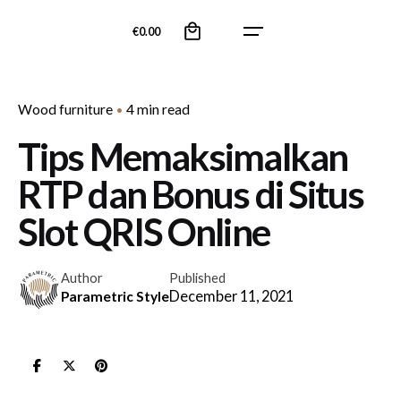
Skip
0
to
€
0.00
content
Wood furniture
4 min read
Tips Memaksimalkan
RTP dan Bonus di Situs
Slot QRIS Online
Author
Published
December 11, 2021
Parametric Style