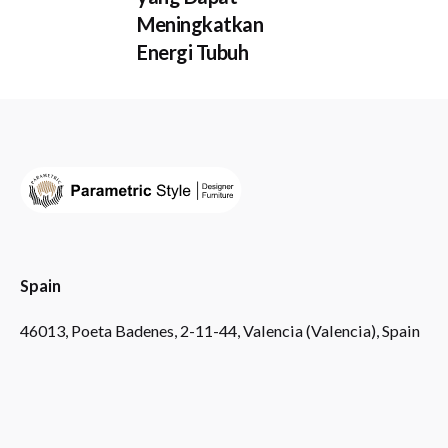
Meningkatkan
Energi Tubuh
Spain
46013, Poeta Badenes, 2-11-44, Valencia (Valencia), Spain