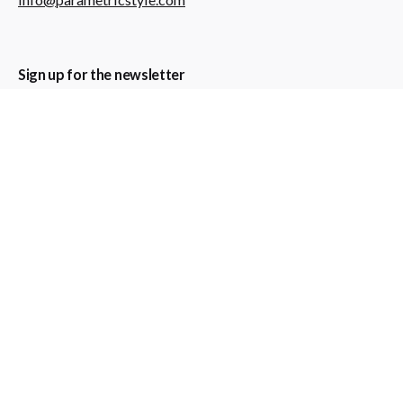
Sign up for the newsletter
Subscribe
I’m okay with getting emails and having that activity
tracked to improve my experience.
®
© 2018-2023 Parametric Style
. All rights reserved.
Return Policy
|
Privacy & Cookie Policy
|
Ordering & Delivering