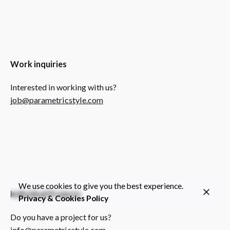
Work inquiries
Interested in working with us?
job@parametricstyle.com
We use cookies to give you the best experience.
Individual Projects
Privacy & Cookies Policy
Do you have a project for us?
info@parametricstyle.com