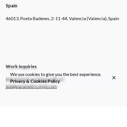
Spain
46013, Poeta Badenes, 2-11-44, Valencia (Valencia), Spain
Work inquiries
We use cookies to give you the best experience.
Interested in working with us?
Privacy & Cookies Policy
job@parametricstyle.com
Individual Projects