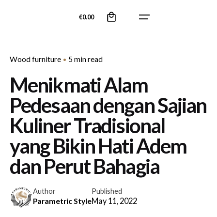
Skip
0
to
€
0.00
content
Wood furniture
5 min read
Menikmati Alam
Pedesaan dengan Sajian
Kuliner Tradisional
yang Bikin Hati Adem
dan Perut Bahagia
Author
Published
May 11, 2022
Parametric Style