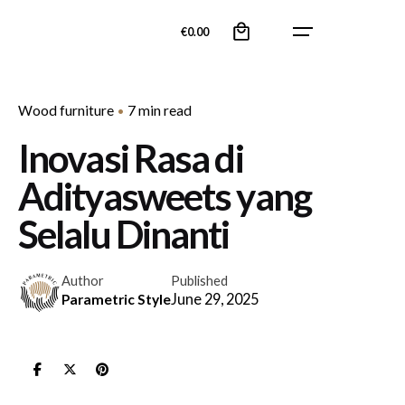
Skip
0
to
€
0.00
content
Wood furniture
7 min read
Inovasi Rasa di
Adityasweets yang
Selalu Dinanti
Author
Published
June 29, 2025
Parametric Style