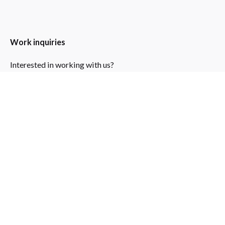
Work inquiries
Interested in working with us?
job@parametricstyle.com
Individual Projects
Do you have a project for us?